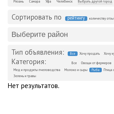
Рязань
Самара
Уфа
Челябинск
Выбрать другой город
Сортировать по
рейтингу
количеству отз
Выберите район
Тип объявления:
Все
Хочу продать
Хочу к
Категория:
Все
Овощи от фермеров
Мед и продукты пчеловодства
Молоко и сыры
Рыба
Птица 
Зелень и травы
Нет результатов.