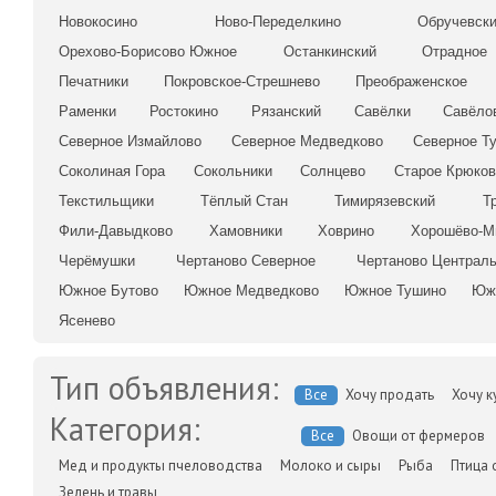
Новокосино
Ново-Переделкино
Обручевск
Орехово-Борисово Южное
Останкинский
Отрадное
Печатники
Покровское-Стрешнево
Преображенское
Раменки
Ростокино
Рязанский
Савёлки
Савёло
Северное Измайлово
Северное Медведково
Северное Т
Соколиная Гора
Сокольники
Солнцево
Старое Крюков
Текстильщики
Тёплый Стан
Тимирязевский
Т
Фили-Давыдково
Хамовники
Ховрино
Хорошёво-М
Черёмушки
Чертаново Северное
Чертаново Централ
Южное Бутово
Южное Медведково
Южное Тушино
Юж
Ясенево
Тип объявления:
Все
Хочу продать
Хочу к
Категория:
Все
Овощи от фермеров
Мед и продукты пчеловодства
Молоко и сыры
Рыба
Птица 
Зелень и травы