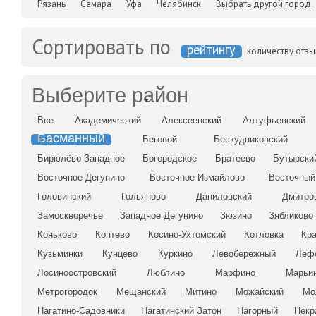
Рязань
Самара
Уфа
Челябинск
Выбрать другой город
Сортировать по
рейтингу
количеству отз
Выберите район
Все
Академический
Алексеевский
Алтуфьевский
Басманный
Беговой
Бескудниковский
Бирюлёво Западное
Богородское
Братеево
Бутырски
Восточное Дегунино
Восточное Измайлово
Восточный
Головинский
Гольяново
Даниловский
Дмитро
Замоскворечье
Западное Дегунино
Зюзино
Зябликово
Коньково
Коптево
Косино-Ухтомский
Котловка
Кр
Кузьминки
Кунцево
Куркино
Левобережный
Леф
Лосиноостровский
Люблино
Марфино
Марьи
Метрогородок
Мещанский
Митино
Можайский
Мо
Нагатино-Садовники
Нагатинский Затон
Нагорный
Некр