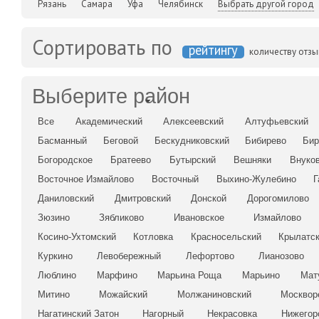
Рязань
Самара
Уфа
Челябинск
Выбрать другой город
Сортировать по
рейтингу
количеству отз
Выберите район
Все
Академический
Алексеевский
Алтуфьевский
Басманный
Беговой
Бескудниковский
Бибирево
Бир
Богородское
Братеево
Бутырский
Вешняки
Внуко
Восточное Измайлово
Восточный
Выхино-Жулебино
Г
Даниловский
Дмитровский
Донской
Дорогомилово
Зюзино
Зябликово
Ивановское
Измайлово
Косино-Ухтомский
Котловка
Красносельский
Крылатс
Куркино
Левобережный
Лефортово
Лианозово
Люблино
Марфино
Марьина Роща
Марьино
Мат
Митино
Можайский
Молжаниновский
Москвор
Нагатинский Затон
Нагорный
Некрасовка
Нижегор