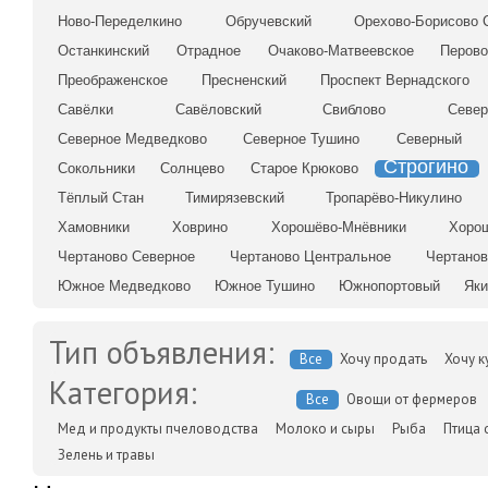
Ново-Переделкино
Обручевский
Орехово-Борисово 
Останкинский
Отрадное
Очаково-Матвеевское
Перов
Преображенское
Пресненский
Проспект Вернадского
Савёлки
Савёловский
Свиблово
Север
Северное Медведково
Северное Тушино
Северный
Строгино
Сокольники
Солнцево
Старое Крюково
Тёплый Стан
Тимирязевский
Тропарёво-Никулино
Хамовники
Ховрино
Хорошёво-Мнёвники
Хоро
Чертаново Северное
Чертаново Центральное
Чертано
Южное Медведково
Южное Тушино
Южнопортовый
Яки
Тип объявления:
Все
Хочу продать
Хочу к
Категория:
Все
Овощи от фермеров
Мед и продукты пчеловодства
Молоко и сыры
Рыба
Птица 
Зелень и травы