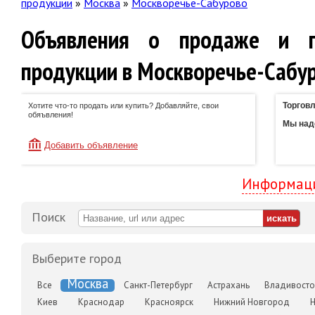
продукции
»
Москва
»
Москворечье-Сабурово
Объявления о продаже и п
продукции в Москворечье-Сабу
Торговл
Хотите что-то продать или купить? Добавляйте, свои
обяъвления!
Мы наде
Добавить объявление
Информаци
Поиск
Выберите город
Москва
Все
Санкт-Петербург
Астрахань
Владивосто
Киев
Краснодар
Красноярск
Нижний Новгород