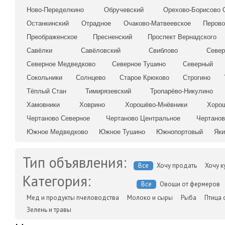
Ново-Переделкино
Обручевский
Орехово-Борисово 
Останкинский
Отрадное
Очаково-Матвеевское
Перов
Преображенское
Пресненский
Проспект Вернадского
Савёлки
Савёловский
Свиблово
Север
Северное Медведково
Северное Тушино
Северный
Сокольники
Солнцево
Старое Крюково
Строгино
Тёплый Стан
Тимирязевский
Тропарёво-Никулино
Хамовники
Ховрино
Хорошёво-Мнёвники
Хоро
Чертаново Северное
Чертаново Центральное
Чертано
Южное Медведково
Южное Тушино
Южнопортовый
Яки
Тип объявления:
Все
Хочу продать
Хочу к
Категория:
Все
Овощи от фермеров
Мед и продукты пчеловодства
Молоко и сыры
Рыба
Птица 
Зелень и травы