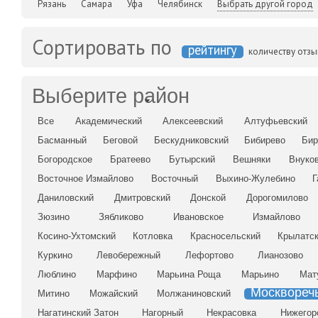
Рязань
Самара
Уфа
Челябинск
Выбрать другой город
Сортировать по
рейтингу
количеству отз
Выберите район
Все
Академический
Алексеевский
Алтуфьевский
Басманный
Беговой
Бескудниковский
Бибирево
Бир
Богородское
Братеево
Бутырский
Вешняки
Внуко
Восточное Измайлово
Восточный
Выхино-Жулебино
Г
Даниловский
Дмитровский
Донской
Дорогомилово
Зюзино
Зябликово
Ивановское
Измайлово
Косино-Ухтомский
Котловка
Красносельский
Крылатс
Куркино
Левобережный
Лефортово
Лианозово
Люблино
Марфино
Марьина Роща
Марьино
Мат
Москвореч
Митино
Можайский
Молжаниновский
Нагатинский Затон
Нагорный
Некрасовка
Нижегор