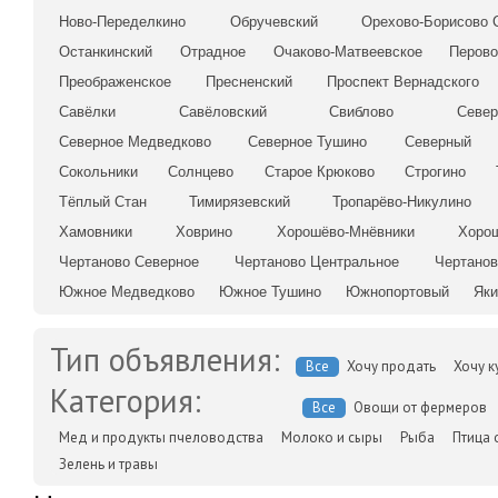
Ново-Переделкино
Обручевский
Орехово-Борисово 
Останкинский
Отрадное
Очаково-Матвеевское
Перов
Преображенское
Пресненский
Проспект Вернадского
Савёлки
Савёловский
Свиблово
Север
Северное Медведково
Северное Тушино
Северный
Сокольники
Солнцево
Старое Крюково
Строгино
Тёплый Стан
Тимирязевский
Тропарёво-Никулино
Хамовники
Ховрино
Хорошёво-Мнёвники
Хоро
Чертаново Северное
Чертаново Центральное
Чертано
Южное Медведково
Южное Тушино
Южнопортовый
Яки
Тип объявления:
Все
Хочу продать
Хочу к
Категория:
Все
Овощи от фермеров
Мед и продукты пчеловодства
Молоко и сыры
Рыба
Птица 
Зелень и травы