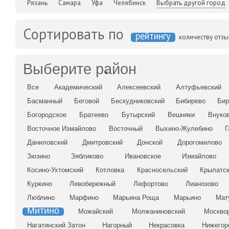
Рязань
Самара
Уфа
Челябинск
Выбрать другой город
Сортировать по
рейтингу
количеству отз
Выберите район
Все
Академический
Алексеевский
Алтуфьевский
Басманный
Беговой
Бескудниковский
Бибирево
Бир
Богородское
Братеево
Бутырский
Вешняки
Внуко
Восточное Измайлово
Восточный
Выхино-Жулебино
Г
Даниловский
Дмитровский
Донской
Дорогомилово
Зюзино
Зябликово
Ивановское
Измайлово
Косино-Ухтомский
Котловка
Красносельский
Крылатс
Куркино
Левобережный
Лефортово
Лианозово
Люблино
Марфино
Марьина Роща
Марьино
Мат
Митино
Можайский
Молжаниновский
Москво
Нагатинский Затон
Нагорный
Некрасовка
Нижегор