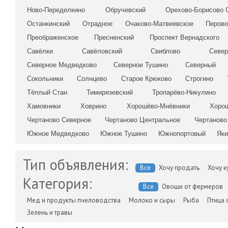
Ново-Переделкино
Обручевский
Орехово-Борисово 
Останкинский
Отрадное
Очаково-Матвеевское
Перов
Преображенское
Пресненский
Проспект Вернадского
Савёлки
Савёловский
Свиблово
Север
Северное Медведково
Северное Тушино
Северный
Сокольники
Солнцево
Старое Крюково
Строгино
Тёплый Стан
Тимирязевский
Тропарёво-Никулино
Хамовники
Ховрино
Хорошёво-Мнёвники
Хоро
Чертаново Северное
Чертаново Центральное
Чертанов
Южное Медведково
Южное Тушино
Южнопортовый
Яки
Тип объявления:
Все
Хочу продать
Хочу к
Категория:
Все
Овощи от фермеров
Мед и продукты пчеловодства
Молоко и сыры
Рыба
Птица 
Зелень и травы