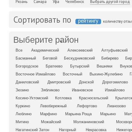
Рязань
Самара
Уфа
Челябинск
Выбрать другой город
Сортировать по
рейтингу
количеству отз
Выберите район
Все
Академический
Алексеевский
Алтуфьевский
Басманный
Беговой
Бескудниковский
Бибирево
Бир
Богородское
Братеево
Бутырский
Вешняки
Внуко
Восточное Измайлово
Восточный
Выхино-Жулебино
Г
Даниловский
Дмитровский
Донской
Дорогомилово
Зюзино
Зябликово
Ивановское
Измайлово
Косино-Ухтомский
Котловка
Красносельский
Крылатс
Куркино
Левобережный
Лефортово
Лианозово
Люблино
Марфино
Марьина Роща
Марьино
Мат
Митино
Можайский
Молжаниновский
Москвор
Нагатинский Затон
Нагорный
Некрасовка
Нижегор