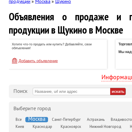
продукции
»
Москва
»
Щукино
Объявления о продаже и п
продукции в Щукино в Москве
Торговл
Хотите что-то продать или купить? Добавляйте, свои
обяъвления!
Мы наде
Добавить объявление
Информаци
Поиск
Выберите город
Москва
Все
Санкт-Петербург
Астрахань
Владивосто
Киев
Краснодар
Красноярск
Нижний Новгород