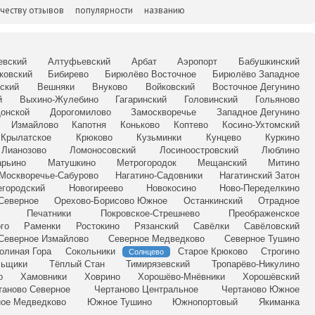
честву отзывов
популярности
названию
евский
Алтуфьевский
Арбат
Аэропорт
Бабушкинский
ковский
Бибирево
Бирюлёво Восточное
Бирюлёво Западное
ский
Вешняки
Внуково
Войковский
Восточное Дегунино
й
Выхино-Жулебино
Гагаринский
Головинский
Гольяново
онской
Дорогомилово
Замоскворечье
Западное Дегунино
Измайлово
Капотня
Коньково
Коптево
Косино-Ухтомский
Крылатское
Крюково
Кузьминки
Кунцево
Куркино
Лианозово
Ломоносовский
Лосиноостровский
Люблино
рьино
Матушкино
Метрогородок
Мещанский
Митино
Москворечье-Сабурово
Нагатино-Садовники
Нагатинский Затон
егородский
Новогиреево
Новокосино
Ново-Переделкино
Северное
Орехово-Борисово Южное
Останкинский
Отрадное
Печатники
Покровское-Стрешнево
Преображенское
го
Раменки
Ростокино
Рязанский
Савёлки
Савёловский
Северное Измайлово
Северное Медведково
Северное Тушино
олиная Гора
Сокольники
Старое Крюково
Строгино
Солнцево
льщики
Тёплый Стан
Тимирязевский
Тропарёво-Никулино
о
Хамовники
Ховрино
Хорошёво-Мнёвники
Хорошёвский
таново Северное
Чертаново Центральное
Чертаново Южное
ое Медведково
Южное Тушино
Южнопортовый
Якиманка