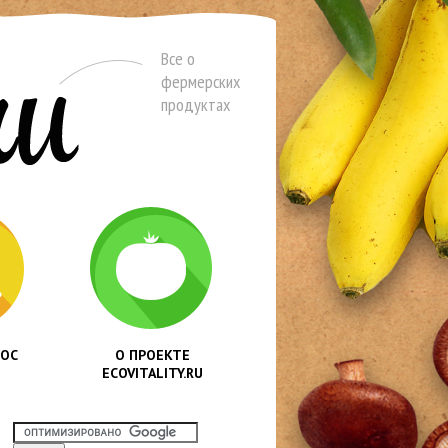
Все о
фермерских
продуктах
РОС
О ПРОЕКТЕ
ECOVITALITY.RU