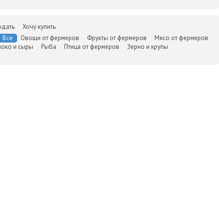
одать
Хочу купить
Все
Овощи от фермеров
Фрукты от фермеров
Мясо от фермеров
око и сыры
Рыба
Птица от фермеров
Зерно и крупы