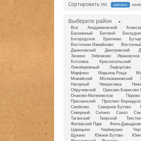
Сортировать по
коли
рейтингу
Выберите район
Все
Академический
Алексе
Басманный
Беговой
Бескудни
Богородское
Братеево
Бутыр
Восточное Измайлово
Восточны
Даниловский
Дмитровский
Д
Зюзино
Зябликово
Ивановское
Котловка
Красносельский
Левобережный
Лефортово
Марфино
Марьина Роща
Ма
Можайский
Молжаниновский
Нагорный
Некрасовка
Ниж
Обручевский
Орехово-Борисово 
Очаково-Матвеевское
Перово
Пресненский
Проспект Вернадско
Свиблово
Северное Бутово
Северный
Силино
Сокол
Сок
Таганский
Тверской
Тексти
Филёвский Парк
Фили-Давыдков
Царицыно
Черёмушки
Чер
Щукино
Южное Бутово
Южн
Ярославский
Ясенево