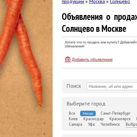
продукции
»
Москва
»
Солнцево
Объявления о прода
Солнцево в Москве
Хотите что-то продать или купить? Добавляйт
обяъвления!
Добавить объявление
Поиск
Выберите город
Все
Санкт-Петербург
Москва
Киев
Краснодар
Красноярск
Самара
Уфа
Челябинск
Выбра