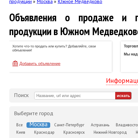
продукции
»
Москва
»
Южное Медведково
Объявления о продаже и п
продукции в Южном Медведков
Торговл
Хотите что-то продать или купить? Добавляйте, свои
обяъвления!
Мы наде
Добавить объявление
Информаци
Поиск
Выберите город
Москва
Все
Санкт-Петербург
Астрахань
Владивосто
Киев
Краснодар
Красноярск
Нижний Новгород