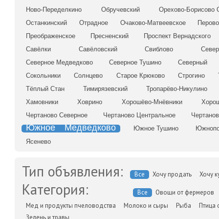
Ново-Переделкино
Обручевский
Орехово-Борисово 
Останкинский
Отрадное
Очаково-Матвеевское
Перов
Преображенское
Пресненский
Проспект Вернадского
Савёлки
Савёловский
Свиблово
Север
Северное Медведково
Северное Тушино
Северный
Сокольники
Солнцево
Старое Крюково
Строгино
Тёплый Стан
Тимирязевский
Тропарёво-Никулино
Хамовники
Ховрино
Хорошёво-Мнёвники
Хоро
Чертаново Северное
Чертаново Центральное
Чертано
Южное Медведково
Южное Тушино
Южнопо
Ясенево
Тип объявления:
Все
Хочу продать
Хочу к
Категория:
Все
Овощи от фермеров
Мед и продукты пчеловодства
Молоко и сыры
Рыба
Птица 
Зелень и травы