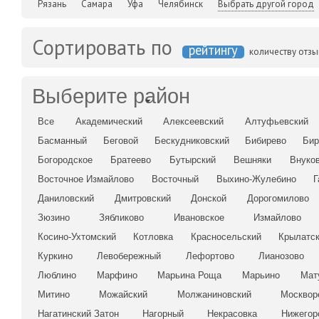
Рязань
Самара
Уфа
Челябинск
Выбрать другой город
Сортировать по
рейтингу
количеству отз
Выберите район
Все
Академический
Алексеевский
Алтуфьевский
Басманный
Беговой
Бескудниковский
Бибирево
Бир
Богородское
Братеево
Бутырский
Вешняки
Внуко
Восточное Измайлово
Восточный
Выхино-Жулебино
Г
Даниловский
Дмитровский
Донской
Дорогомилово
Зюзино
Зябликово
Ивановское
Измайлово
Косино-Ухтомский
Котловка
Красносельский
Крылатс
Куркино
Левобережный
Лефортово
Лианозово
Люблино
Марфино
Марьина Роща
Марьино
Мат
Митино
Можайский
Молжаниновский
Москвор
Нагатинский Затон
Нагорный
Некрасовка
Нижегор