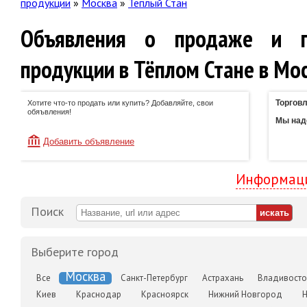
продукции
»
Москва
»
Тёплый Стан
Объявления о продаже и п
продукции в Тёплом Стане в Мо
Торговл
Хотите что-то продать или купить? Добавляйте, свои
обяъвления!
Мы наде
Добавить объявление
Информаци
Поиск
Выберите город
Москва
Все
Санкт-Петербург
Астрахань
Владивосто
Киев
Краснодар
Красноярск
Нижний Новгород