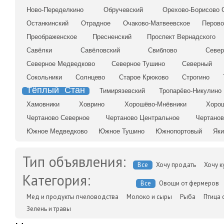
Ново-Переделкино
Обручевский
Орехово-Борисово 
Останкинский
Отрадное
Очаково-Матвеевское
Перов
Преображенское
Пресненский
Проспект Вернадского
Савёлки
Савёловский
Свиблово
Север
Северное Медведково
Северное Тушино
Северный
Сокольники
Солнцево
Старое Крюково
Строгино
Тёплый Стан
Тимирязевский
Тропарёво-Никулино
Хамовники
Ховрино
Хорошёво-Мнёвники
Хоро
Чертаново Северное
Чертаново Центральное
Чертано
Южное Медведково
Южное Тушино
Южнопортовый
Яки
Тип объявления:
Все
Хочу продать
Хочу к
Категория:
Все
Овощи от фермеров
Мед и продукты пчеловодства
Молоко и сыры
Рыба
Птица 
Зелень и травы