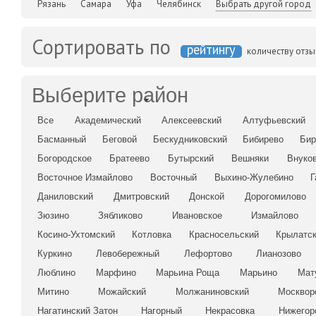
Рязань
Самара
Уфа
Челябинск
Выбрать другой город
Сортировать по
рейтингу
количеству отз
Выберите район
Все
Академический
Алексеевский
Алтуфьевский
Басманный
Беговой
Бескудниковский
Бибирево
Бир
Богородское
Братеево
Бутырский
Вешняки
Внуко
Восточное Измайлово
Восточный
Выхино-Жулебино
Г
Даниловский
Дмитровский
Донской
Дорогомилово
Зюзино
Зябликово
Ивановское
Измайлово
Косино-Ухтомский
Котловка
Красносельский
Крылатс
Куркино
Левобережный
Лефортово
Лианозово
Люблино
Марфино
Марьина Роща
Марьино
Мат
Митино
Можайский
Молжаниновский
Москвор
Нагатинский Затон
Нагорный
Некрасовка
Нижегор