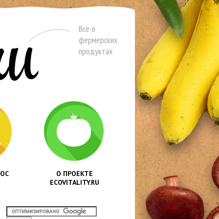
Все о
фермерских
продуктах
РОС
О ПРОЕКТЕ
ECOVITALITY.RU