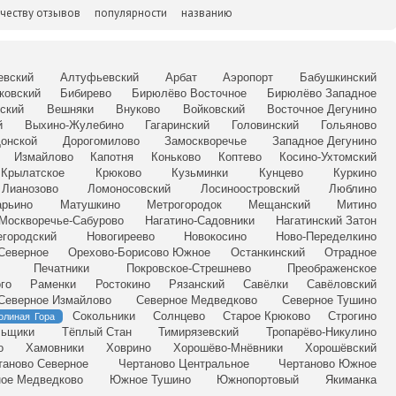
честву отзывов
популярности
названию
евский
Алтуфьевский
Арбат
Аэропорт
Бабушкинский
ковский
Бибирево
Бирюлёво Восточное
Бирюлёво Западное
ский
Вешняки
Внуково
Войковский
Восточное Дегунино
й
Выхино-Жулебино
Гагаринский
Головинский
Гольяново
онской
Дорогомилово
Замоскворечье
Западное Дегунино
Измайлово
Капотня
Коньково
Коптево
Косино-Ухтомский
Крылатское
Крюково
Кузьминки
Кунцево
Куркино
Лианозово
Ломоносовский
Лосиноостровский
Люблино
рьино
Матушкино
Метрогородок
Мещанский
Митино
Москворечье-Сабурово
Нагатино-Садовники
Нагатинский Затон
егородский
Новогиреево
Новокосино
Ново-Переделкино
Северное
Орехово-Борисово Южное
Останкинский
Отрадное
Печатники
Покровское-Стрешнево
Преображенское
го
Раменки
Ростокино
Рязанский
Савёлки
Савёловский
Северное Измайлово
Северное Медведково
Северное Тушино
Сокольники
Солнцево
Старое Крюково
Строгино
олиная Гора
льщики
Тёплый Стан
Тимирязевский
Тропарёво-Никулино
о
Хамовники
Ховрино
Хорошёво-Мнёвники
Хорошёвский
таново Северное
Чертаново Центральное
Чертаново Южное
ое Медведково
Южное Тушино
Южнопортовый
Якиманка