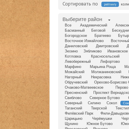
Сортировать по
коли
рейтингу
Выберите район
Все
Академический
Алексе
Басманный
Беговой
Бескудни
Богородское
Братеево
Бутыр
Восточное Измайлово
Восточны
Даниловский
Дмитровский
Д
Зюзино
Зябликово
Ивановское
Котловка
Красносельский
Левобережный
Лефортово
Марфино
Марьина Роща
Ма
Можайский
Молжаниновский
Нагорный
Некрасовка
Ниж
Обручевский
Орехово-Борисово 
Очаково-Матвеевское
Перово
Пресненский
Проспект Вернадско
Свиблово
Северное Бутово
Северный
Силино
Сокол
Сок
Таганский
Тверской
Тексти
Филёвский Парк
Фили-Давыдков
Царицыно
Черёмушки
Чер
Щукино
Южное Бутово
Южн
Ярославский
Ясенево