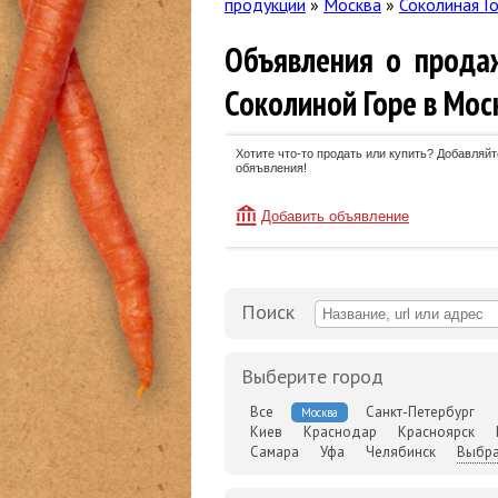
продукции
»
Москва
»
Соколиная Г
Объявления о прода
Соколиной Горе в Мос
Хотите что-то продать или купить? Добавляйт
обяъвления!
Добавить объявление
Поиск
Выберите город
Все
Санкт-Петербург
Москва
Киев
Краснодар
Красноярск
Самара
Уфа
Челябинск
Выбра