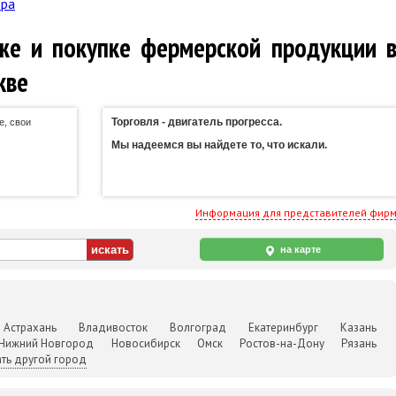
ора
же и покупке фермерской продукции 
кве
Торговля - двигатель прогресса.
е, свои
Мы надеемся вы найдете то, что искали.
Информация для представителей фир
на карте
Астрахань
Владивосток
Волгоград
Екатеринбург
Казань
Нижний Новгород
Новосибирск
Омск
Ростов-на-Дону
Рязань
ть другой город