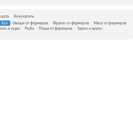
одать
Хочу купить
Все
Овощи от фермеров
Фрукты от фермеров
Мясо от фермеров
око и сыры
Рыба
Птица от фермеров
Зерно и крупы