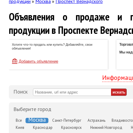
продукции
»
Москва
»
Проспект Вернадского
Объявления о продаже и п
продукции в Проспекте Вернадс
Торговл
Хотите что-то продать или купить? Добавляйте, свои
обяъвления!
Мы наде
Добавить объявление
Информаци
Поиск
Выберите город
Москва
Все
Санкт-Петербург
Астрахань
Владивосто
Киев
Краснодар
Красноярск
Нижний Новгород