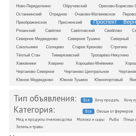
Ново-Переделкино
Обручевский
Орехово-Борисово 
Останкинский
Отрадное
Очаково-Матвеевское
Перов
Проспект Верн
Преображенское
Пресненский
Рязанский
Савёлки
Савёловский
Свиблово
С
Северное Медведково
Северное Тушино
Северный
Сокольники
Солнцево
Старое Крюково
Строгино
Тёплый Стан
Тимирязевский
Тропарёво-Никулино
Хамовники
Ховрино
Хорошёво-Мнёвники
Хоро
Чертаново Северное
Чертаново Центральное
Чертано
Южное Медведково
Южное Тушино
Южнопортовый
Яки
Тип объявления:
Все
Хочу продать
Хочу к
Категория:
Все
Овощи от фермеров
Мед и продукты пчеловодства
Молоко и сыры
Рыба
Птица 
Зелень и травы