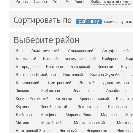
Рязань
Самара
Уфа
Челябинск
Выбрать другой город
Сортировать по
рейтингу
количеству отз
Выберите район
Все
Академический
Алексеевский
Алтуфьевский
Басманный
Беговой
Бескудниковский
Бибирево
Бир
Богородское
Братеево
Бутырский
Вешняки
Внуко
Восточное Измайлово
Восточный
Выхино-Жулебино
Г
Даниловский
Дмитровский
Донской
Дорогомилово
Зюзино
Зябликово
Ивановское
Измайлово
Косино-Ухтомский
Котловка
Красносельский
Крылатс
Куркино
Левобережный
Лефортово
Лианозово
Люблино
Марфино
Марьина Роща
Марьино
Мат
Митино
Можайский
Молжаниновский
Москвор
Нагатинский Затон
Нагорный
Некрасовка
Нижегор