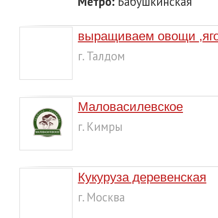
Метро:
Бабушкинская
выращиваем овощи ,яг
г. Талдом
Маловасилевское
г. Кимры
Кукуруза деревенская
г. Москва