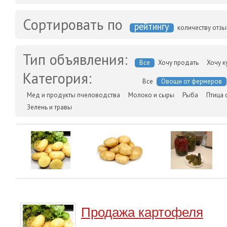
Сортировать по
рейтингу
количеству отз
Тип объявления:
Все
Хочу продать
Хочу к
Категория:
Все
Овощи от фермеров
Мед и продукты пчеловодства
Молоко и сыры
Рыба
Птица 
Зелень и травы
Продажа картофеля