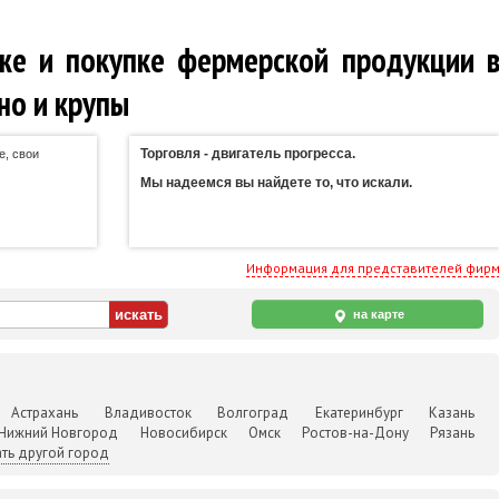
же и покупке фермерской продукции 
но и крупы
Торговля - двигатель прогресса.
е, свои
Мы надеемся вы найдете то, что искали.
Информация для представителей фир
на карте
Астрахань
Владивосток
Волгоград
Екатеринбург
Казань
Нижний Новгород
Новосибирск
Омск
Ростов-на-Дону
Рязань
ть другой город