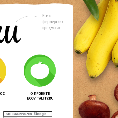
Все о
фермерских
продуктах
РОС
О ПРОЕКТЕ
ECOVITALITY.RU