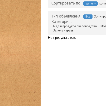
Сортировать по
коли
рейтингу
Тип объявления:
Все
Хочу пр
Категория:
Мед и продукты пчеловодства
Мол
Зелень и травы
Нет результатов.