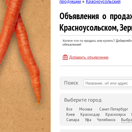
продукции
»
Красноусольский
Объявления о прода
Красноусольском, Зер
Хотите что-то продать или купить? Добавляйт
обяъвления!
Добавить объявление
Поиск
Выберите город
Все
Москва
Санкт-Петербург
Киев
Краснодар
Красноярск
Самара
Уфа
Челябинск
Выбра