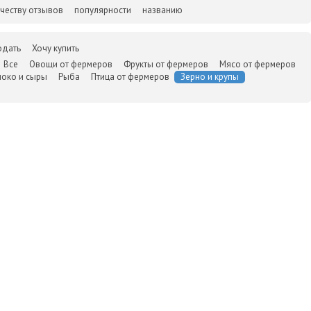
честву отзывов
популярности
названию
одать
Хочу купить
Все
Овощи от фермеров
Фрукты от фермеров
Мясо от фермеров
око и сыры
Рыба
Птица от фермеров
Зерно и крупы