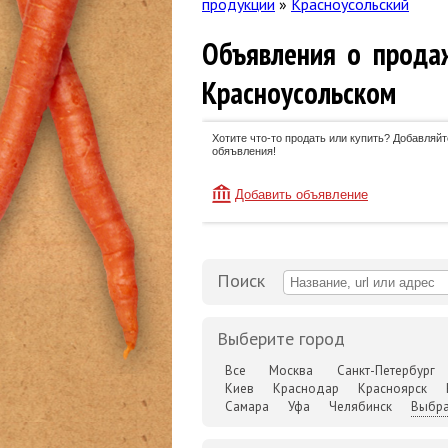
продукции
»
Красноусольский
Объявления о прода
Красноусольском
Хотите что-то продать или купить? Добавляйт
обяъвления!
Добавить объявление
Поиск
Выберите город
Все
Москва
Санкт-Петербург
Киев
Краснодар
Красноярск
Самара
Уфа
Челябинск
Выбра