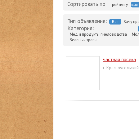
Сортировать по
рейтингу
колич
Тип объявления:
Все
Хочу пр
Категория:
Мед и продукты пчеловодства
Мол
Зелень и травы
частная пасека
г. Красноусольский