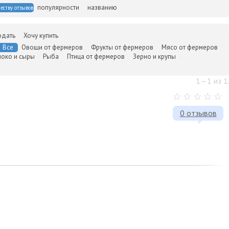
популярности
названию
еству отзывов
одать
Хочу купить
Все
Овощи от фермеров
Фрукты от фермеров
Мясо от фермеров
око и сыры
Рыба
Птица от фермеров
Зерно и крупы
1—1 из 1
0 отзывов