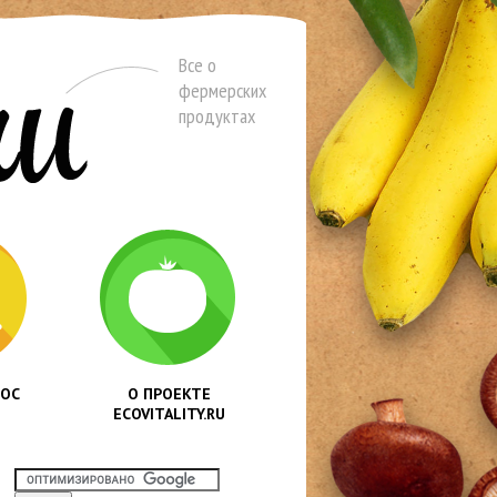
Все о
фермерских
продуктах
РОС
О ПРОЕКТЕ
ECOVITALITY.RU