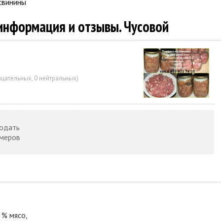
свинины
 информация и отзывы. Чусовой
ицательных
,
0 нейтральных
)
5
родать
рмеров
 % мясо,