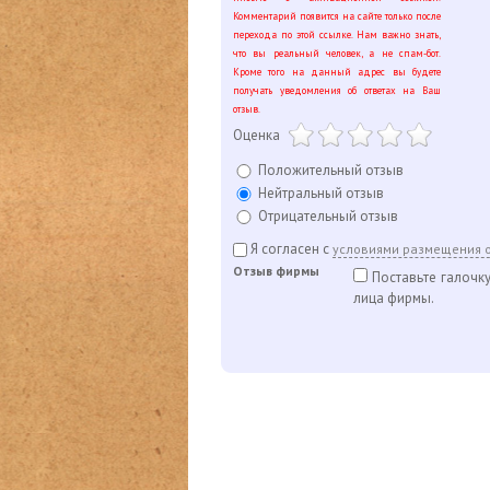
Комментарий появится на сайте только после
перехода по этой ссылке. Нам важно знать,
что вы реальный человек, а не спам-бот.
Кроме того на данный адрес вы будете
получать уведомления об ответах на Ваш
отзыв.
Оценка
Положительный отзыв
Нейтральный отзыв
Отрицательный отзыв
Я согласен с
условиями размещения 
Отзыв фирмы
Поставьте галочку
лица фирмы.