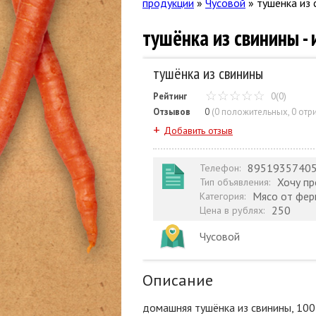
продукции
»
Чусовой
»
тушёнка из 
тушёнка из свинины -
тушёнка из свинины
Рейтинг
0(0)
Отзывов
0
(
0 положительных
,
0 отр
+
Добавить отзыв
8951935740
Телефон
:
Хочу п
Тип объявления
:
Мясо от фе
Категория
:
250
Цена в рублях
:
Чусовой
Описание
домашняя тушёнка из свинины, 100