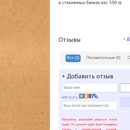
в стеклянных банках вес 500 гр
Отзывы
+
Д
Все
(0)
Положительные
(0)
О
+
Добавить отзыв
или
Войти
Пожалуйста, указывайте реальный e-mail
адрес! На данный адрес будет отправлено
письмо с активационной ссылкой.