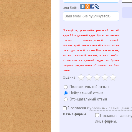
или
Войти
Пожалуйста, указывайте реальный e-mail
адрес! На данный адрес будет отправлено
письмо с активационной ссылкой.
Комментарий появится на сайте только после
перехода по этой ссылке. Нам важно знать,
что вы реальный человек, а не спам-бот.
Кроме того на данный адрес вы будете
получать уведомления об ответах на Ваш
отзыв.
Оценка
Положительный отзыв
Нейтральный отзыв
Отрицательный отзыв
Я согласен с
условиями размещения 
Отзыв фирмы
Поставьте галочку
лица фирмы.