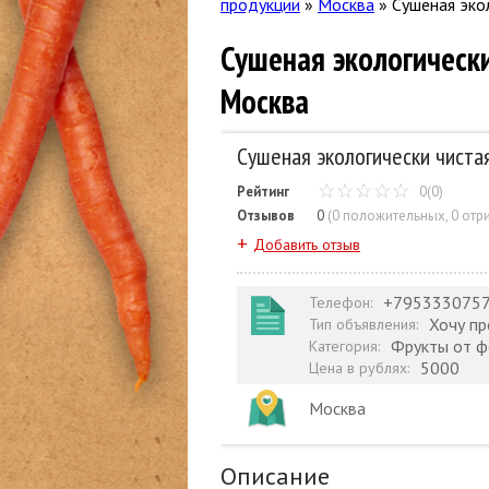
продукции
»
Москва
»
Сушеная эко
Сушеная экологически
Москва
Сушеная экологически чиста
Рейтинг
0(0)
Отзывов
0
(
0 положительных
,
0 отр
+
Добавить отзыв
+795333075
Телефон
:
Хочу п
Тип объявления
:
Фрукты от 
Категория
:
5000
Цена в рублях
:
Москва
Описание