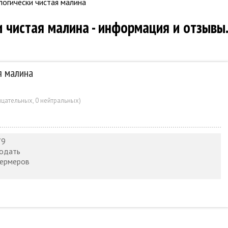
логически чистая малина
 чистая малина - информация и отзывы
я малина
ицательных
,
0 нейтральных
)
79
родать
фермеров