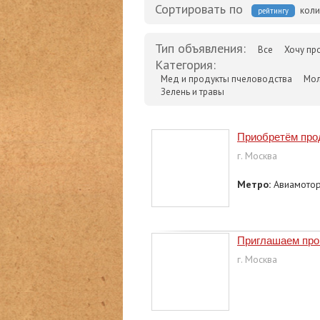
Сортировать по
коли
рейтингу
Тип объявления:
Все
Хочу пр
Категория:
Мед и продукты пчеловодства
Мол
Зелень и травы
Приобретём пр
г. Москва
Метро:
Авиамото
Приглашаем прои
г. Москва