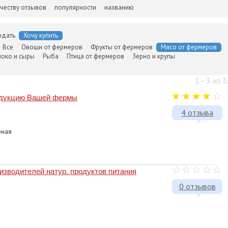
честву отзывов
популярности
названию
одать
Хочу купить
Все
Овощи от фермеров
Фрукты от фермеров
Мясо от фермеров
око и сыры
Рыба
Птица от фермеров
Зерно и крупы
1—3 из 3
одукцию Вашей фермы
4 отзыва
рная
зводителей натур. продуктов питания
0 отзывов