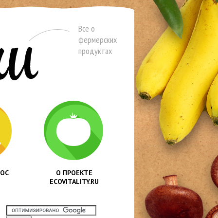
Все о
фермерских
продуктах
РОС
О ПРОЕКТЕ
ECOVITALITY.RU