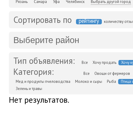
Рязань
Самара
Уфа
Челябинск
Выбрать другой город
Сортировать по
рейтингу
количеству отз
Выберите район
Тип объявления:
Все
Хочу продать
Хочу к
Категория:
Все
Овощи от фермеров
Мед и продукты пчеловодства
Молоко и сыры
Рыба
Птица 
Зелень и травы
Нет результатов.