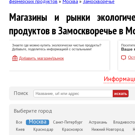
фермерских продуктов
»
Москва
»
Замоскворечье
Магазины и рынки экологич
продуктов в Замоскворечье в М
Знаете где можно купить экологически чистые продукты?
Посетите
Ваше 
Добавьте, поделитесь информацией с остальными!
Ост
Добавить магазин/рынок
Информаци
Поиск
Выберите город
Москва
Все
Санкт-Петербург
Астрахань
Владивосто
Киев
Краснодар
Красноярск
Нижний Новгород