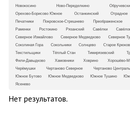
Новокосино
Ново-Переделкино
Обручевск
Орехово-Борисово Южное
Останкинский
Отрадное
Печатники
Покровское-Стрешнево
Преображенское
Раменки
Ростокино
Рязанский
Савёлки
Савёло
Северное Измайлово
Северное Медведково
Северное Т
Соколиная Гора
Сокольники
Солнцево
Старое Крюков
Текстильщики
Тёплый Стан
Тимирязевский
Т
Фили-Давыдково
Хамовники
Ховрино
Хорошёво-М
Черёмушки
Чертаново Северное
Чертаново Централ
Южное Бутово
Южное Медведково
Южное Тушино
Юж
Ясенево
Нет результатов.