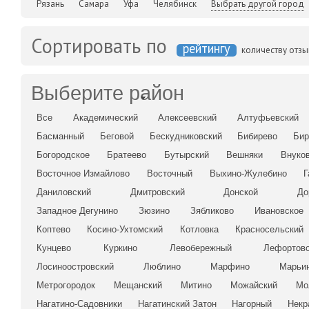
Рязань
Самара
Уфа
Челябинск
Выбрать другой город
Сортировать по
рейтингу
количеству отз
Выберите район
Все
Академический
Алексеевский
Алтуфьевский
Басманный
Беговой
Бескудниковский
Бибирево
Бир
Богородское
Братеево
Бутырский
Вешняки
Внуко
Восточное Измайлово
Восточный
Выхино-Жулебино
Г
Даниловский
Дмитровский
Донской
До
Западное Дегунино
Зюзино
Зябликово
Ивановское
Коптево
Косино-Ухтомский
Котловка
Красносельский
Кунцево
Куркино
Левобережный
Лефортов
Лосиноостровский
Люблино
Марфино
Марьи
Метрогородок
Мещанский
Митино
Можайский
Мо
Нагатино-Садовники
Нагатинский Затон
Нагорный
Некр