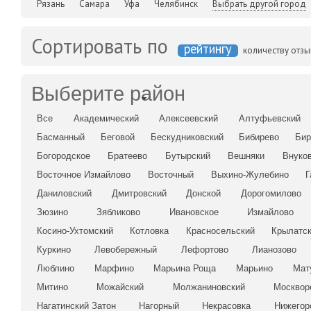
Рязань
Самара
Уфа
Челябинск
Выбрать другой город
Сортировать по
рейтингу
количеству отз
Выберите район
Все
Академический
Алексеевский
Алтуфьевский
Басманный
Беговой
Бескудниковский
Бибирево
Бир
Богородское
Братеево
Бутырский
Вешняки
Внуко
Восточное Измайлово
Восточный
Выхино-Жулебино
Г
Даниловский
Дмитровский
Донской
Дорогомилово
Зюзино
Зябликово
Ивановское
Измайлово
Косино-Ухтомский
Котловка
Красносельский
Крылатс
Куркино
Левобережный
Лефортово
Лианозово
Люблино
Марфино
Марьина Роща
Марьино
Мат
Митино
Можайский
Молжаниновский
Москвор
Нагатинский Затон
Нагорный
Некрасовка
Нижегор