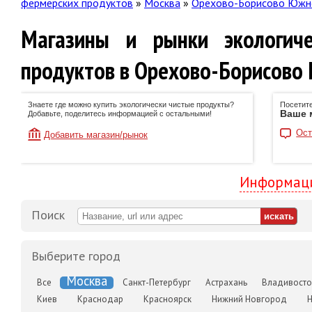
фермерских продуктов
»
Москва
»
Орехово-Борисово Южн
Магазины и рынки экологич
продуктов в Орехово-Борисово
Знаете где можно купить экологически чистые продукты?
Посетите
Ваше 
Добавьте, поделитесь информацией с остальными!
Ост
Добавить магазин/рынок
Информаци
Поиск
Выберите город
Москва
Все
Санкт-Петербург
Астрахань
Владивосто
Киев
Краснодар
Красноярск
Нижний Новгород