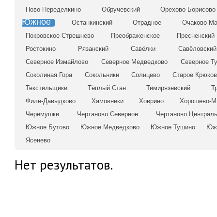
Ново-Переделкино
Обручевский
Орехово-Борисово
Южное
Останкинский
Отрадное
Очаково-Ма
Покровское-Стрешнево
Преображенское
Пресненский
Ростокино
Рязанский
Савёлки
Савёловский
Северное Измайлово
Северное Медведково
Северное Т
Соколиная Гора
Сокольники
Солнцево
Старое Крюков
Текстильщики
Тёплый Стан
Тимирязевский
Т
Фили-Давыдково
Хамовники
Ховрино
Хорошёво-М
Черёмушки
Чертаново Северное
Чертаново Централ
Южное Бутово
Южное Медведково
Южное Тушино
Юж
Ясенево
Нет результатов.